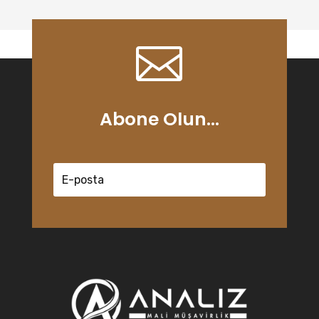

Abone Olun...
Abone ol