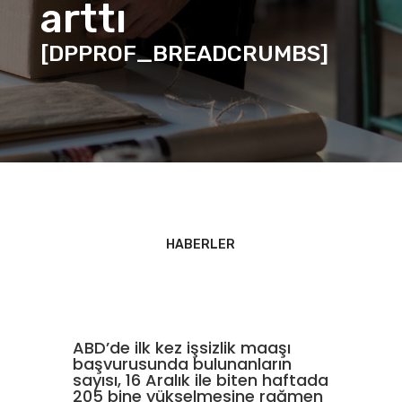
arttı
[DPPROF_BREADCRUMBS]
HABERLER
ABD’de ilk kez işsizlik maaşı
başvurusunda bulunanların
sayısı, 16 Aralık ile biten haftada
205 bine yükselmesine rağmen