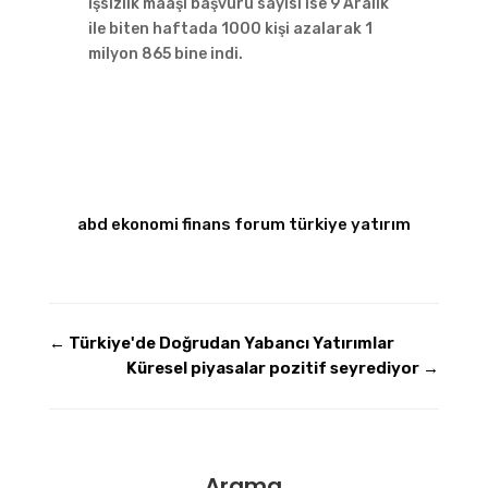
işsizlik maaşı başvuru sayısı ise 9 Aralık
ile biten haftada 1000 kişi azalarak 1
milyon 865 bine indi.
abd
ekonomi
finans
forum
türkiye
yatırım
←
Türkiye'de Doğrudan Yabancı Yatırımlar
Küresel piyasalar pozitif seyrediyor
→
Arama